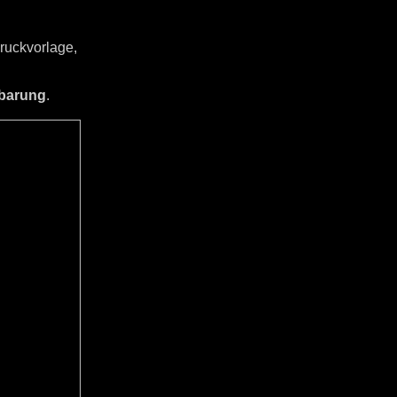
ruckvorlage,
nbarung
.