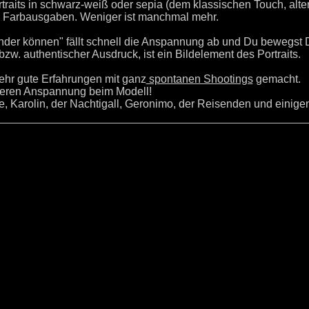
raits in schwarz-weiß oder sepia (dem klassischen Touch, alter
ie Farbausgaben. Weniger ist manchmal mehr.
der können" fällt schnell die Anspannung ab und Du bewegst D
zw. authentischer Ausdruck, ist ein Bildelement des Portraits.
sehr gute Erfahrungen mit ganz
spontanen Shootings
gemacht.
nneren Anspannung beim Modell!
 Karolin, der Nachtigall, Geronimo, der Reisenden und einigen