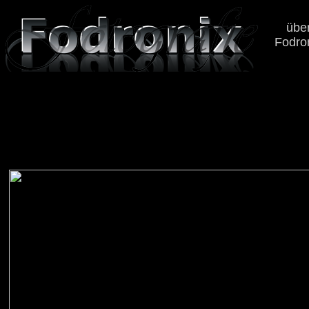
übe
Fodro