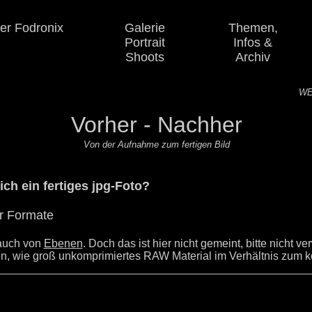
er Fodronix
Galerie
Themen,
Portrait
Infos
&
Shoots
Archiv
WE
Vorher - Nachher
Von der Aufnahme zum fertigen Bild
h ein fertiges jpg-Foto?
er Formate
 auch von
Ebenen
. Doch das ist hier nicht gemeint, bitte nicht v
chen, wie groß unkomprimiertes RAW Material im Verhältnis zum ko