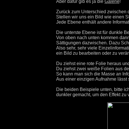
Aber dafür gib es ja die
Galerie
!
Zurück zum Unterschied zwischen d
Stellen wir uns ein Bild wie einen 
Jede Ebene enthält andere Informat
Die unterste Ebene ist für dunkle Ber
Von oben nach unten kommen dann gel
Sättigungen dazwischen. Dazu Schär
Also sehr, sehr viele Einzelinforma
ein Bild zu bearbeiten oder zu verä
Du ziehst eine rote Folie heraus un
Du ziehst zwei weiße Folien aus dem
So kann man sich die Masse an Info
Aus einer einzigen Aufnahme lässt 
Die beiden Beispiele unten, bitte ic
dunkler gemacht, um den Effekt zu 