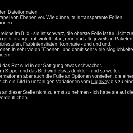
en Dateiformaten.
Stapel von Ebenen vor. Wie dünne, teils transparente Folien.
ionen.
eiche im Bild - sie ist schwarz, die oberste Folie ist für Licht z
b, orange, rot, violett, blau, grün und alle jeweils in Paketen
festufen, Farbintensitäten, Kontraste - und und und.
tionen in sehr vielen "Ebenen" und damit sehr viele Möglichkeite
ndern.
d das Rot wird in der Sättigung etwas schwächer.
 Stapel und das Bild wird etwas dunkler - und so weiter.
rmationen aber auch die Fülle an Optionen vorstellen, die ein
sich ein Bild in unzähligen Variationen vom
HighKey
bis zu ei
h an dieser Stelle nicht zu ernst zu nehmen - ich habe sie auf di
verdeutlichen.