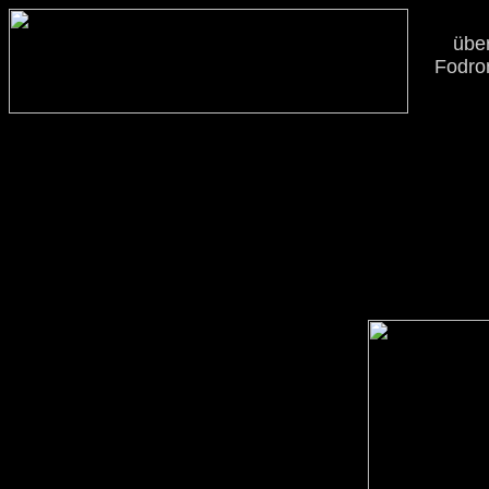
übe
Fodro